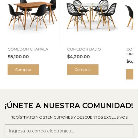
COMEDOR CHAPALA
COMEDOR BAJIO
COME
CIRC
$5,100.00
$4,200.00
$6,5
Comprar
Comprar
C
¡ÚNETE A NUESTRA COMUNIDAD!
¡REGÍSTRATE! Y OBTÉN CUPONES Y DESCUENTOS EXCLUSIVOS.