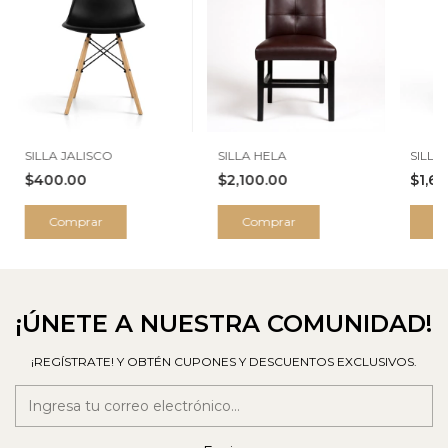
SILLA JALISCO
SILLA HELA
SILLA
$400.00
$2,100.00
$1,6
Comprar
Comprar
C
¡ÚNETE A NUESTRA COMUNIDAD!
¡REGÍSTRATE! Y OBTÉN CUPONES Y DESCUENTOS EXCLUSIVOS.