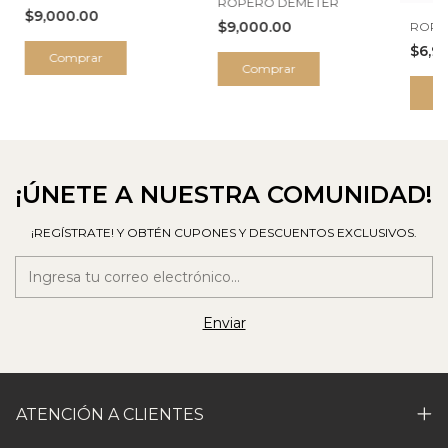
ROPERO DEMETER
$9,000.00
$9,000.00
ROPE
$6,9
Comprar
Comprar
C
¡ÚNETE A NUESTRA COMUNIDAD!
¡REGÍSTRATE! Y OBTÉN CUPONES Y DESCUENTOS EXCLUSIVOS.
ATENCIÓN A CLIENTES